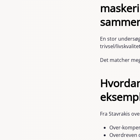
maskeri
sammen 
En stor undersø
trivsel/livskval
Det matcher mege
Hvordan
eksempl
Fra Stavrakis over
Over-kompens
Overdreven do