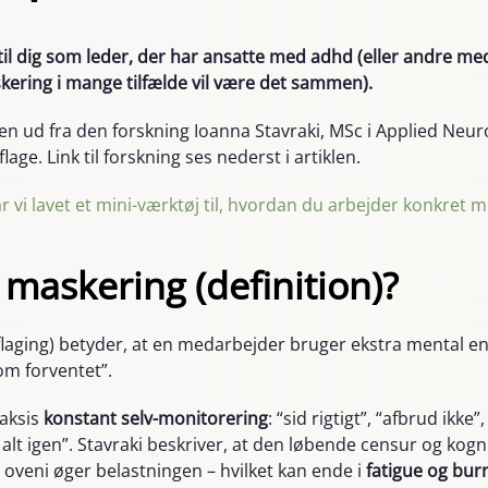
 til dig som leder, der har ansatte med adhd (eller andre
ering i mange tilfælde vil være det sammen).
iklen ud fra den forskning Ioanna Stavraki, MSc i Applied Ne
ge. Link til forskning ses nederst i artiklen.
ar vi lavet et mini-værktøj til, hvordan du arbejder konkret
 maskering (definition)?
aging) betyder, at en medarbejder bruger ekstra mental en
om forventet”.
raksis
konstant selv-monitorering
: “sid rigtigt”, “afbrud ikke”,
k alt igen”. Stavraki beskriver, at den løbende censur og kogn
oveni øger belastningen – hvilket kan ende i
fatigue og bur