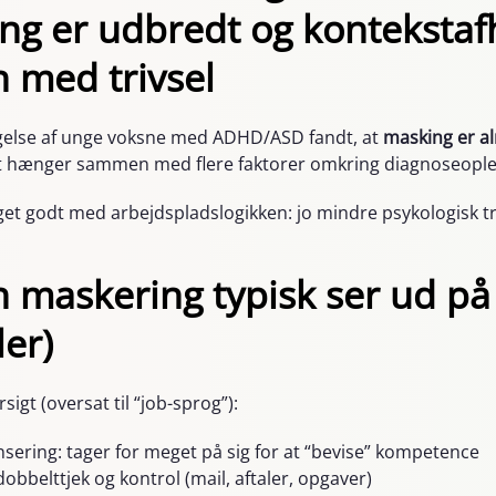
ng er udbredt og konteksta
med trivsel
gelse af unge voksne med ADHD/ASD fandt, at
masking er al
itet hænger sammen med flere faktorer omkring diagnoseoplev
t godt med arbejdspladslogikken: jo mindre psykologisk tr
 maskering typisk ser ud på
er)
sigt (oversat til “job-sprog”):
ering: tager for meget på sig for at “bevise” kompetence
bbelttjek og kontrol (mail, aftaler, opgaver)