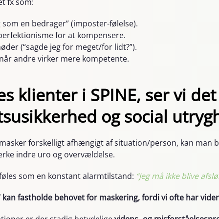
et fx som:
g som en bedrager” (imposter-følelse).
erfektionisme for at kompensere.
der (“sagde jeg for meget/for lidt?”).
 når andre virker mere kompetente.
s klienter i SPINE, ser vi det
tsusikkerhed og social utryg
asker forskelligt afhængigt af situation/person, kan man b
ærke indre uro og overvældelse.
 føles som en konstant alarmtilstand:
“Jeg må ikke blive afslø
 kan fastholde behovet for maskering, fordi vi ofte har vide