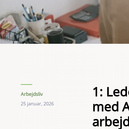
1: Le
Arbejdsliv
med A
25 januar, 2026
arbej