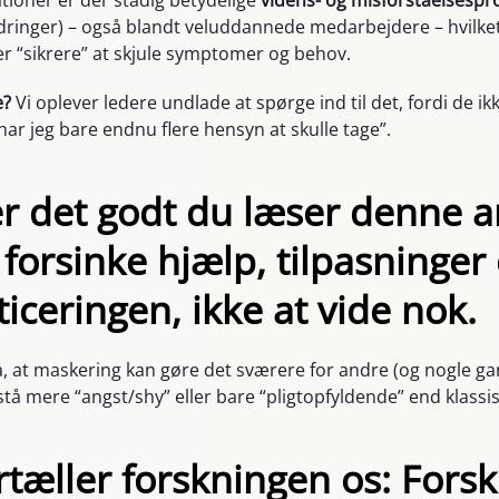
tioner er der stadig betydelige
videns- og misforståelses
ringer) – også blandt veluddannede medarbejdere – hvilket 
 er “sikrere” at skjule symptomer og behov.
e?
Vi oplever ledere undlade at spørge ind til det, fordi de i
har jeg bare endnu flere hensyn at skulle tage”.
r det godt du læser denne ar
forsinke hjælp, tilpasninger
ticeringen
, ikke at vide nok.
å, at maskering kan gøre det sværere for andre (og nogle gan
stå mere “angst/shy” eller bare “pligtopfyldende” end klas
tæller forskningen os: Forsk