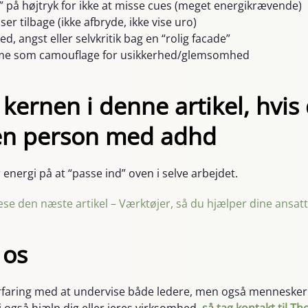
g” på højtryk for ikke at misse cues (meget energikrævende)
er tilbage (ikke afbryde, ikke vise uro)
ed, angst eller selvkritik bag en “rolig facade”
sme som camouflage for usikkerhed/glemsomhed
kernen i denne artikel, hvis
 en person med adhd
nergi på at “passe ind” oven i selve arbejdet.
 læse den næste artikel – Værktøjer, så du hjælper dine ans
 os
 erfaring med at undervise både ledere, men også menneske