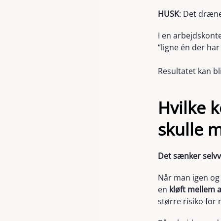
HUSK
: Det dræn
I en arbejdskonte
“ligne én der har 
Resultatet kan bl
Hvilke 
skulle m
Det sænker selvv
Når man igen og i
en
kløft mellem a
større risiko fo