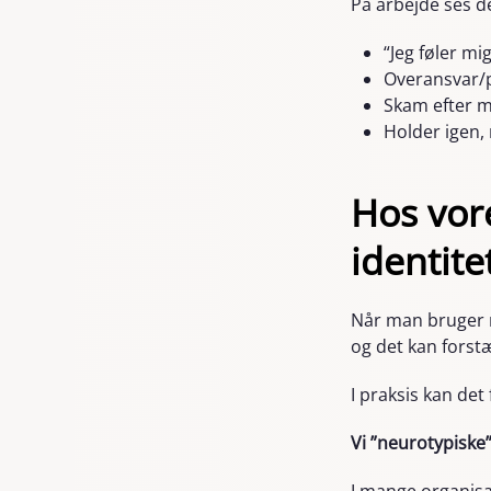
På arbejde ses d
“Jeg føler mi
Overansvar/p
Skam efter mø
Holder igen,
Hos vore
identite
Når man bruger m
og det kan forst
I praksis kan det
Vi ”neurotypiske”