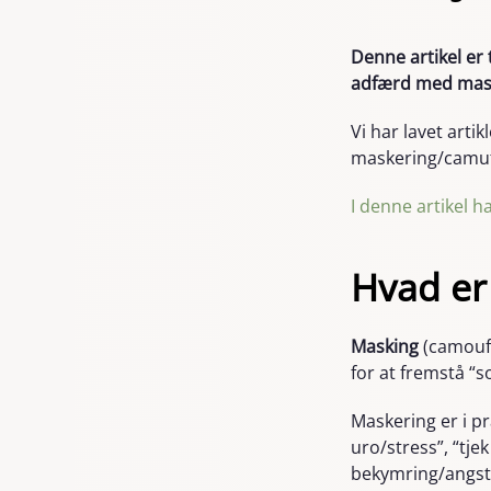
Denne artikel er
adfærd med mask
Vi har lavet art
maskering/camufla
I denne artikel h
Hvad er
Masking
(camoufl
for at fremstå “s
Maskering er i p
uro/stress”, “tje
bekymring/angst 