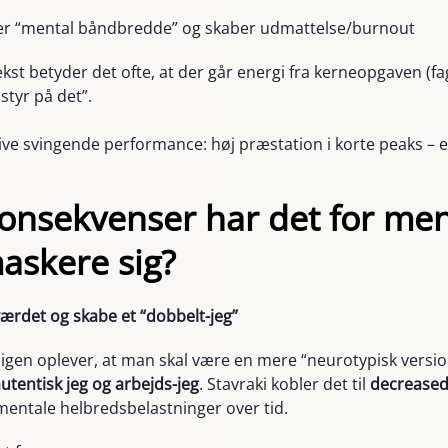
er “mental båndbredde” og skaber udmattelse/burnout
kst betyder det ofte, at der går energi fra kerneopgaven (fag
styr på det”.
ive svingende performance: høj præstation i korte peaks – eft
konsekvenser har det for men
askere sig?
ærdet og skabe et “dobbelt-jeg”
gen oplever, at man skal være en mere “neurotypisk version”
utentisk jeg og arbejds-jeg
. Stavraki kobler det til
decreased
r mentale helbredsbelastninger over tid.