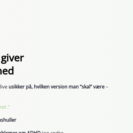
 giver
hed
live
usikker på, hvilken version man “skal” være
–
ret.”
nshuller