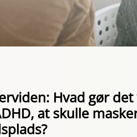
derviden: Hvad gør de
DHD, at skulle masker
dsplads?