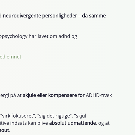
 med neurodivergente personligheder – da samme
uropsychology har lavet om adhd og
 med emnet
.
ergi på at
skjule eller kompensere for
ADHD-træk
 “virk fokuseret”, “sig det rigtige”, “skjul
itive indsats kan blive
absolut udmattende
, og at
nout
.